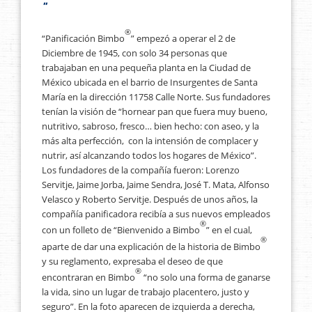
"
®
“Panificación Bimbo
” empezó a operar el 2 de
Diciembre de 1945, con solo 34 personas que
trabajaban en una pequeña planta en la Ciudad de
México ubicada en el barrio de Insurgentes de Santa
María en la dirección 11758 Calle Norte. Sus fundadores
tenían la visión de “hornear pan que fuera muy bueno,
nutritivo, sabroso, fresco… bien hecho: con aseo, y la
más alta perfección, con la intensión de complacer y
nutrir, así alcanzando todos los hogares de México”.
Los fundadores de la compañía fueron: Lorenzo
Servitje, Jaime Jorba, Jaime Sendra, José T. Mata, Alfonso
Velasco y Roberto Servitje. Después de unos años, la
compañía panificadora recibía a sus nuevos empleados
®
con un folleto de “Bienvenido a Bimbo
” en el cual,
®
aparte de dar una explicación de la historia de Bimbo
y su reglamento, expresaba el deseo de que
®
encontraran en Bimbo
“no solo una forma de ganarse
la vida, sino un lugar de trabajo placentero, justo y
seguro”. En la foto aparecen de izquierda a derecha,