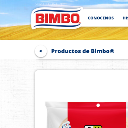
Pasar
SKIP TO CONTENT
al
contenido
CONÓCENOS
HI
principal
<
Productos de Bimbo®