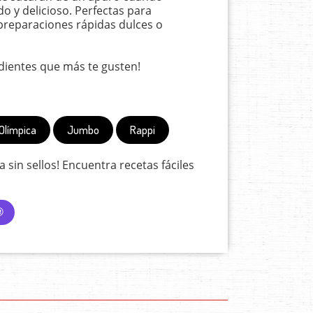
o y delicioso. Perfectas para
 preparaciones rápidas dulces o
edientes que más te gusten!
Olímpica
Jumbo
Rappi
ra sin sellos! Encuentra recetas fáciles
®