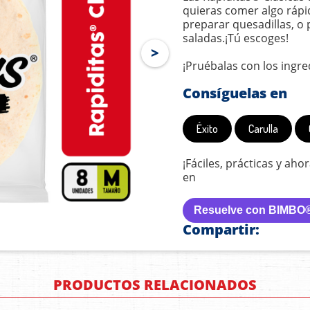
quieras comer algo rápid
preparar quesadillas, o
saladas.¡Tú escoges!
¡Pruébalas con los ingr
Consíguelas en
Éxito
Carulla
¡Fáciles, prácticas y aho
en
Resuelve con BIMBO
Compartir:
PRODUCTOS RELACIONADOS