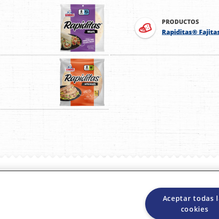
PRODUCTOS
Rapiditas® Fajita
as
Historias
Osito Bimb
Aceptar todas 
os
Proveedores
cookies