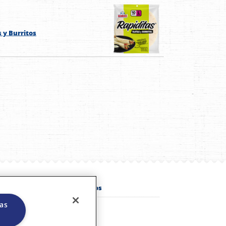
s y Burritos
o®
Conócenos
las